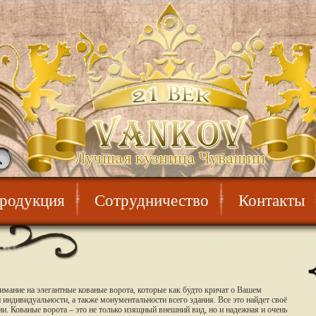
родукция
Сотрудничество
Контакты
мание на элегантные кованые ворота, которые как будто кричат о Вашем
индивидуальности, а также монументальности всего здания. Все это найдет своё
и. Кованые ворота – это не только изящный внешний вид, но и надежная и очень