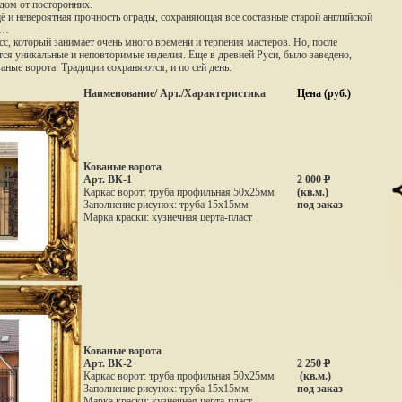
дом от посторонних.
ещё и невероятная прочность ограды, сохраняющая все составные старой английской
»…
сс, который занимает очень много времени и терпения мастеров. Но, после
тся уникальные и неповторимые изделия. Еще в древней Руси, было заведено,
аные ворота. Традиции сохраняются, и по сей день.
Наименование/ Арт./Характеристика
Цена (руб.)
Кованые ворота
Арт. ВК-1
2 000
Р
Каркас ворот: труба профильная 50х25мм
(
кв.м.)
Заполнение рисунок: труба 15х15мм
под
заказ
Марка краски: кузнечная церта-пласт
Кованые ворота
Арт. ВК-2
2 250
Р
Каркас ворот: труба профильная 50х25мм
(
кв.м.)
Заполнение рисунок: труба 15х15мм
под
заказ
Марка краски: кузнечная церта-пласт